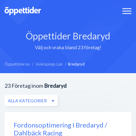
Öppettider Bredaryd
Välj och vraka bland 23 företag!
Öppettider.nu
Jönköpings Län
Bredaryd
23
Företag inom
Bredaryd
ALLA KATEGORIER
Fordonsoptimering I Bredaryd /
Dahlbäck Racing