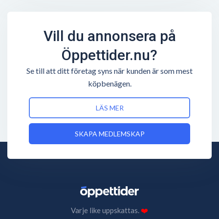
Vill du annonsera på
Öppettider.nu?
Se till att ditt företag syns när kunden är som mest
köpbenägen.
LÄS MER
SKAPA MEDLEMSKAP
Varje like uppskattas.
❤️