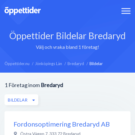
Öppettider Bildelar Bredaryd
Välj och vraka bland 1 företag!
Öppettider.nu
Jönköpings Län
Bredaryd
Bildelar
1
Företag inom
Bredaryd
BILDELAR
Fordonsoptimering Bredaryd AB
Östra Vägen 7
,
333 72
Bredaryd