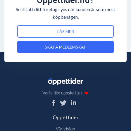
Se till att ditt företag syns när kunden är som mest
köpbenägen.
LÄS MER
SKAPA MEDLEMSKAP
Varje like uppskattas.
❤️
Öppettider
Vår vision