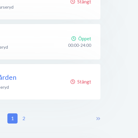
Stängt
urseryd
Öppet
00:00-24:00
eryd
ården
Stängt
seryd
1
2