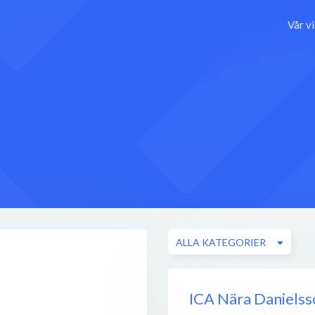
Vår v
ALLA KATEGORIER
ICA Nära Danielss