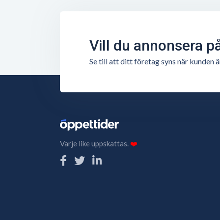
Vill du annonsera p
Se till att ditt företag syns när kunde
Varje like uppskattas.
❤️