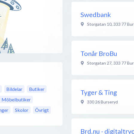
Swedbank
Storgatan 10
,
333 77
Bur
Tonår BroBu
Storgatan 27
,
333 77
Bur
Bildelar
Butiker
Tyger & Ting
Möbelbutiker
330 26
Burseryd
nger
Skolor
Övrigt
Brd.nu - digitaltry