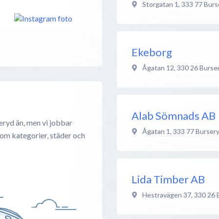
Storgatan 1
,
333 77
Burs
Ekeborg
Ågatan 12
,
330 26
Burse
Alab Sömnads AB
eryd än, men vi jobbar
Ågatan 1
,
333 77
Burser
 om kategorier, städer och
Lida Timber AB
Hestravägen 37
,
330 26