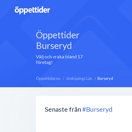
Öppettider
Burseryd
Välj och vraka bland 17
företag!
Öppettider.nu
Jönköpings Län
Burseryd
Senaste från
#Burseryd