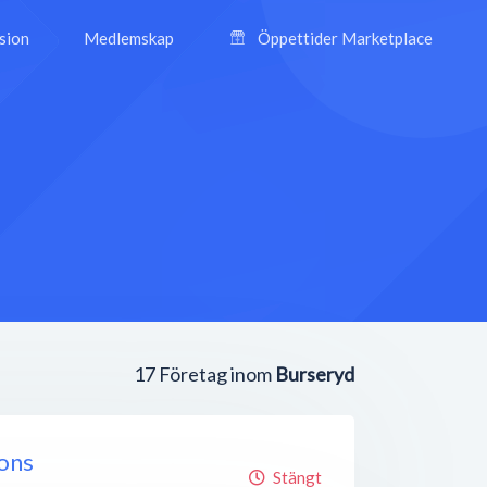
ision
Medlemskap
Öppettider Marketplace
17
Företag inom
Burseryd
ons
Stängt