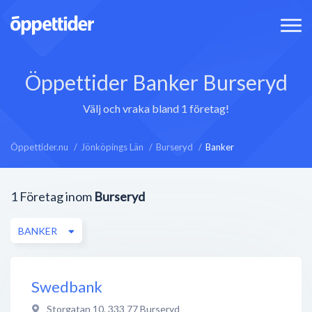
Öppettider Banker Burseryd
Välj och vraka bland 1 företag!
Öppettider.nu
Jönköpings Län
Burseryd
Banker
1
Företag inom
Burseryd
BANKER
Swedbank
Storgatan 10
,
333 77
Burseryd