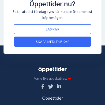
Öppettider.nu?
Se till att ditt företag syns när kunden är som mest
köpbenägen.
LÄS MER
SKAPA MEDLEMSKAP
Varje like uppskattas.
❤️
Öppettider