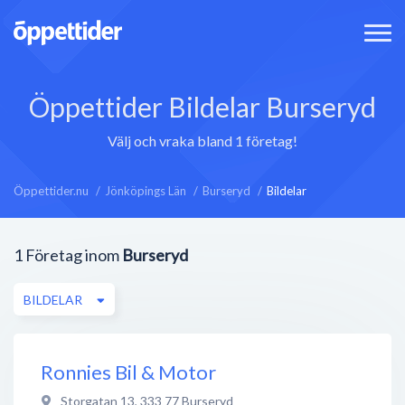
Öppettider Bildelar Burseryd
Välj och vraka bland 1 företag!
Öppettider.nu
Jönköpings Län
Burseryd
Bildelar
1
Företag inom
Burseryd
BILDELAR
Ronnies Bil & Motor
Storgatan 13
,
333 77
Burseryd