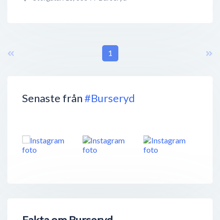
1
Senaste från
#Burseryd
Fakta om Burseryd