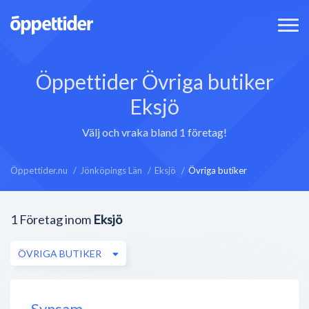
Öppettider Övriga butiker
Eksjö
Välj och vraka bland 1 företag!
Öppettider.nu
Jönköpings Län
Eksjö
Övriga butiker
1
Företag inom
Eksjö
ÖVRIGA BUTIKER
Synsam