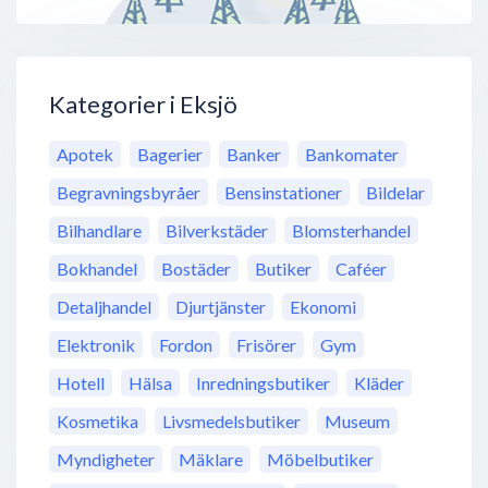
Kategorier i Eksjö
Apotek
Bagerier
Banker
Bankomater
Begravningsbyråer
Bensinstationer
Bildelar
Bilhandlare
Bilverkstäder
Blomsterhandel
Bokhandel
Bostäder
Butiker
Caféer
Detaljhandel
Djurtjänster
Ekonomi
Elektronik
Fordon
Frisörer
Gym
Hotell
Hälsa
Inredningsbutiker
Kläder
Kosmetika
Livsmedelsbutiker
Museum
Myndigheter
Mäklare
Möbelbutiker