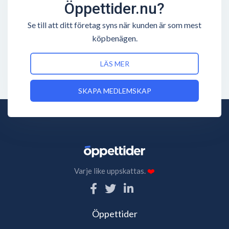
Öppettider.nu?
Se till att ditt företag syns när kunden är som mest
köpbenägen.
LÄS MER
SKAPA MEDLEMSKAP
Varje like uppskattas.
❤️
Öppettider