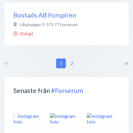
Bostads AB Forspiren
Lillsjövägen 9
,
571 77
Forserum
Stängt
1
2
Senaste från
#Forserum