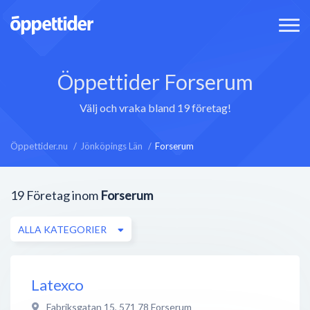
Öppettider Forserum
Välj och vraka bland 19 företag!
Öppettider.nu
Jönköpings Län
Forserum
19
Företag inom
Forserum
ALLA KATEGORIER
Latexco
Fabriksgatan 15
,
571 78
Forserum