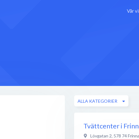
Vår v
ALLA KATEGORIER
Tvättcenter i Frin
Lövgatan 2
,
578 74
Frinn