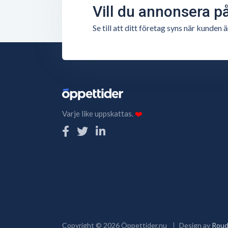
Vill du annonsera p
Se till att ditt företag syns när kunde
Varje like uppskattas.
❤️
Copyright ©
2026
Öppettider.nu
Design av
Roud