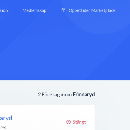
ision
Medlemskap
Öppettider Marketplace
2
Företag inom
Frinnaryd
naryd
Stängt
aryd