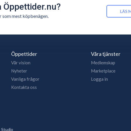
å Öppettider.nu?
LÄS 
n är som mest köpbenägen.
Öppettider
Våra tjänster
Vår vision
Medlemskap
Nyheter
Marketplace
Vanliga frågor
Logga in
Kontakta oss
 Studio