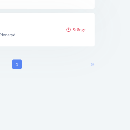
Stängt
Frinnaryd
1