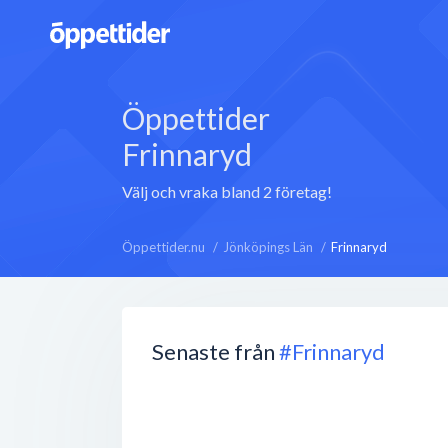
Öppettider
Frinnaryd
Välj och vraka bland 2 företag!
Öppettider.nu
Jönköpings Län
Frinnaryd
Senaste från
#Frinnaryd