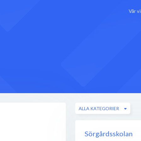
Vår v
ALLA KATEGORIER
Sörgårdsskolan