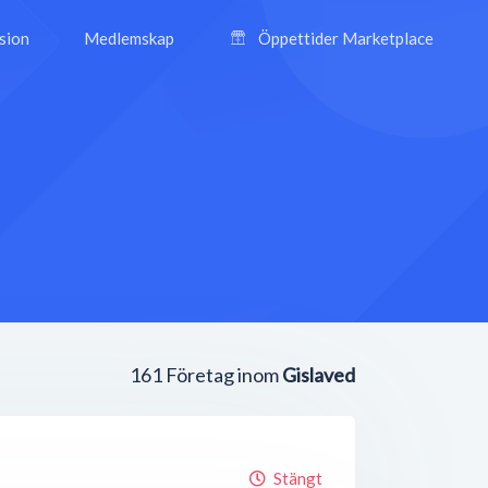
ision
Medlemskap
Öppettider Marketplace
161
Företag inom
Gislaved
Stängt