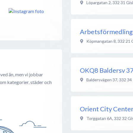
Löpargatan 2
,
332 31
Gis
Arbetsförmedlin
Köpmangatan 8
,
332 21
OKQ8 Baldersv 37
aved än, men vi jobbar
Baldersvägen 37
,
332 34
 om kategorier, städer och
Orient City Cente
Torggatan 6A
,
332 32
Gi