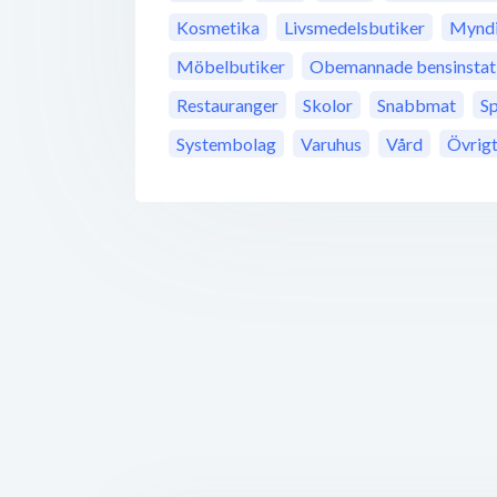
Kosmetika
Livsmedelsbutiker
Myndi
Möbelbutiker
Obemannade bensinstat
Restauranger
Skolor
Snabbmat
S
Systembolag
Varuhus
Vård
Övrig