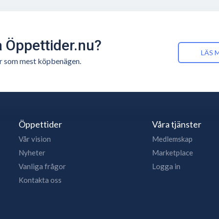
å Öppettider.nu?
LÄS 
n är som mest köpbenägen.
Öppettider
Våra tjänster
Vår vision
Medlemskap
Nyheter
Marketplace
Vanliga frågor
Logga in
Kontakta oss