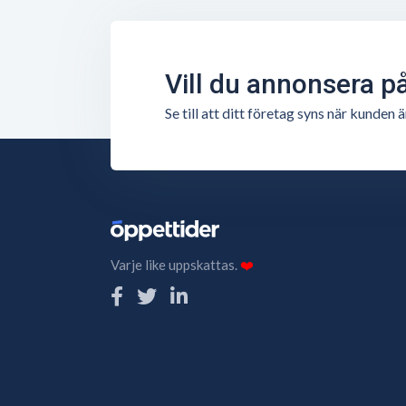
Vill du annonsera p
Se till att ditt företag syns när kunde
Varje like uppskattas.
❤️