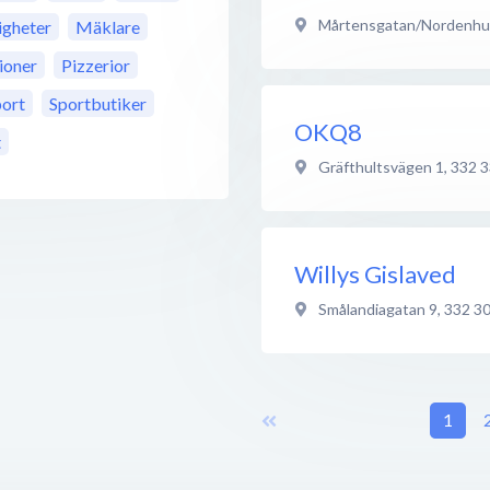
Mårtensgatan/Nordenhu
gheter
Mäklare
ioner
Pizzerior
port
Sportbutiker
OKQ8
t
Gräfthultsvägen 1
,
332 3
Willys Gislaved
Smålandiagatan 9
,
332 3
1