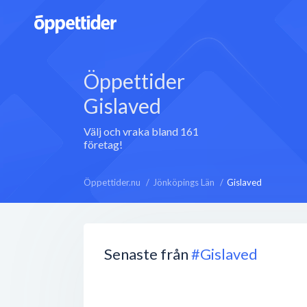
Öppettider
Gislaved
Välj och vraka bland 161
företag!
Öppettider.nu
Jönköpings Län
Gislaved
Senaste från
#Gislaved