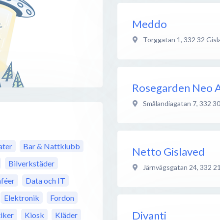
Meddo
Torggatan 1
,
332 32
Gisl
Rosegarden Neo A
Smålandiagatan 7
,
332 3
ter
Bar & Nattklubb
Netto Gislaved
Bilverkstäder
Järnvägsgatan 24
,
332 2
féer
Data och IT
Elektronik
Fordon
Divanti
iker
Kiosk
Kläder