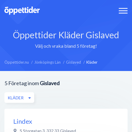
Öppettider Kläder Gislaved
Välj och vraka bland 5 företag!
Öppettider.nu
Jönköpings Län
Gislaved
Kläder
5
Företag inom
Gislaved
KLÄDER
Lindex
S Storgatan 3
,
332 33
Gislaved