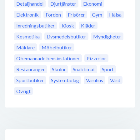
Detaljhandel
Djurtjänster
Ekonomi
Elektronik
Fordon
Frisörer
Gym
Hälsa
Inredningsbutiker
Kiosk
Kläder
Kosmetika
Livsmedelsbutiker
Myndigheter
Mäklare
Möbelbutiker
Obemannade bensinstationer
Pizzerior
Restauranger
Skolor
Snabbmat
Sport
Sportbutiker
Systembolag
Varuhus
Vård
Övrigt