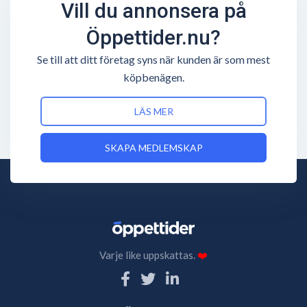
Vill du annonsera på
Öppettider.nu?
Se till att ditt företag syns när kunden är som mest
köpbenägen.
LÄS MER
SKAPA MEDLEMSKAP
Varje like uppskattas.
❤️