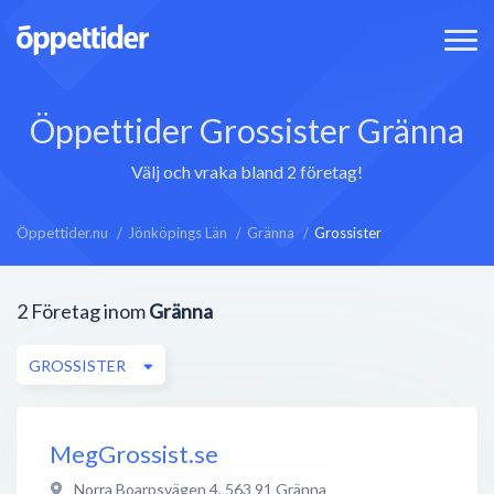
Öppettider Grossister Gränna
Välj och vraka bland 2 företag!
Öppettider.nu
Jönköpings Län
Gränna
Grossister
2
Företag inom
Gränna
GROSSISTER
MegGrossist.se
Norra Boarpsvägen 4
,
563 91
Gränna