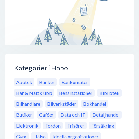
Kategorier i Habo
Apotek
Banker
Bankomater
Bar & Nattklubb
Bensinstationer
Bibliotek
Bilhandlare
Bilverkstäder
Bokhandel
Butiker
Caféer
Data och IT
Detaljhandel
Elektronik
Fordon
Frisörer
Försäkring
Gym
Hälsa
Ideella organisationer