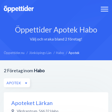
Öppettider Apotek Habo
Välj och vraka bland 2 företag!
Öppettider.nu
Jönköpings Län
Habo
Apotek
2
Företag inom
Habo
APOTEK
Apoteket Lärkan
Vårdcentrum
,
566 32
Habo