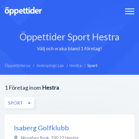
Öppettider Sport Hestra
Välj och vraka bland 1 företag!
Öppettider.nu
Jönköpings Län
Hestra
Sport
1
Företag inom
Hestra
SPORT
Isaberg Golfklubb
Nissafors Bruk
,
330 27
Hestra