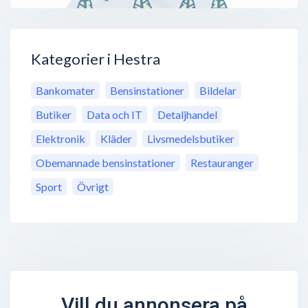
Kategorier i Hestra
Bankomater
Bensinstationer
Bildelar
Butiker
Data och IT
Detaljhandel
Elektronik
Kläder
Livsmedelsbutiker
Obemannade bensinstationer
Restauranger
Sport
Övrigt
Vill du annonsera på