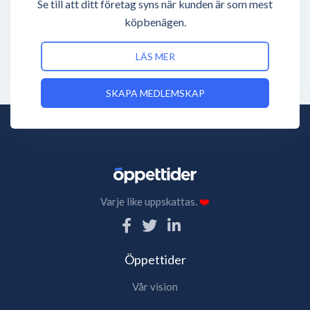
Se till att ditt företag syns när kunden är som mest
köpbenägen.
LÄS MER
SKAPA MEDLEMSKAP
Varje like uppskattas.
❤️
Öppettider
Vår vision