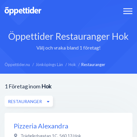
Öppettider Restauranger Hok
Välj och vraka bland 1 företag!
Öppettider.nu
Jönköpings Län
Hok
Restauranger
1
Företag inom
Hok
RESTAURANGER
Pizzeria Alexandra
Trädgårdsgatan 1C
,
560 13
Hok