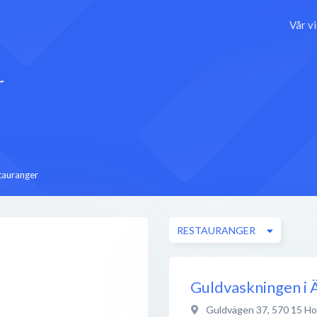
Vår v
r
tauranger
RESTAURANGER
Guldvaskningen i 
Guldvägen 37
,
570 15
Ho