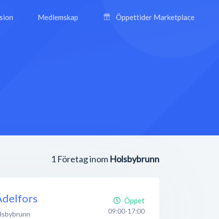
ision
Medlemskap
Öppettider Marketplace
1
Företag inom
Holsbybrunn
Ädelfors
Öppet
09:00-17:00
lsbybrunn