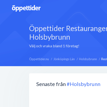
Öppettider Restaurange
Holsbybrunn
Välj och vraka bland 1 företag!
Öppettider.nu
Jönköpings Län
Holsbybrunn
Res
Senaste från
#Holsbybrunn