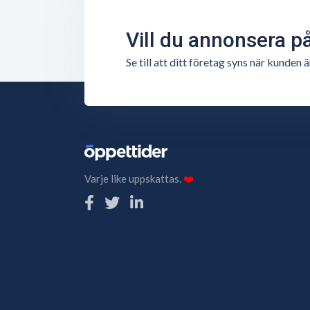
Vill du annonsera p
Se till att ditt företag syns när kunde
Varje like uppskattas.
❤️