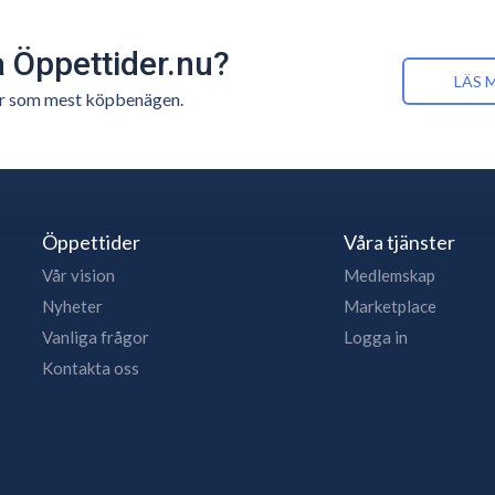
å Öppettider.nu?
LÄS 
n är som mest köpbenägen.
Öppettider
Våra tjänster
Vår vision
Medlemskap
Nyheter
Marketplace
Vanliga frågor
Logga in
Kontakta oss