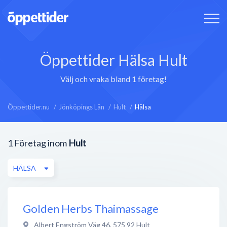
Öppettider Hälsa Hult
Välj och vraka bland 1 företag!
Öppettider.nu
Jönköpings Län
Hult
Hälsa
1
Företag inom
Hult
HÄLSA
Golden Herbs Thaimassage
Albert Engström Väg 46
,
575 92
Hult