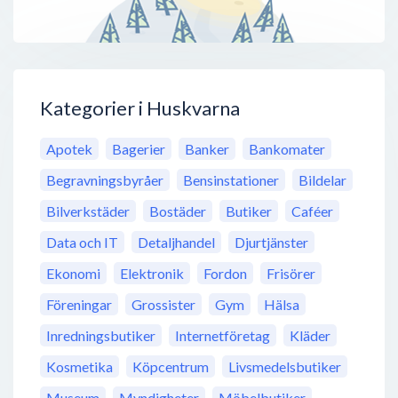
Kategorier i Huskvarna
Apotek
Bagerier
Banker
Bankomater
Begravningsbyråer
Bensinstationer
Bildelar
Bilverkstäder
Bostäder
Butiker
Caféer
Data och IT
Detaljhandel
Djurtjänster
Ekonomi
Elektronik
Fordon
Frisörer
Föreningar
Grossister
Gym
Hälsa
Inredningsbutiker
Internetföretag
Kläder
Kosmetika
Köpcentrum
Livsmedelsbutiker
Museum
Myndigheter
Möbelbutiker