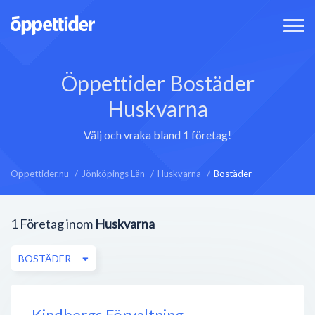
Öppettider Bostäder
Huskvarna
Välj och vraka bland 1 företag!
Öppettider.nu
Jönköpings Län
Huskvarna
Bostäder
1
Företag inom
Huskvarna
BOSTÄDER
Kindbergs Förvaltning