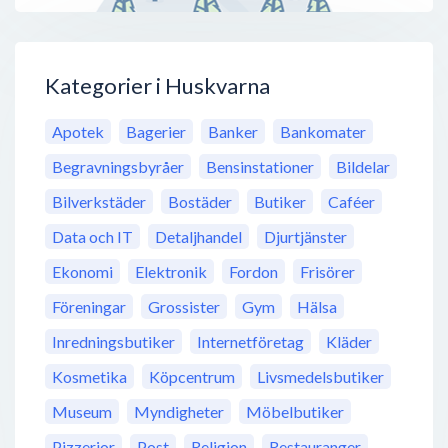
Kategorier i Huskvarna
Apotek
Bagerier
Banker
Bankomater
Begravningsbyråer
Bensinstationer
Bildelar
Bilverkstäder
Bostäder
Butiker
Caféer
Data och IT
Detaljhandel
Djurtjänster
Ekonomi
Elektronik
Fordon
Frisörer
Föreningar
Grossister
Gym
Hälsa
Inredningsbutiker
Internetföretag
Kläder
Kosmetika
Köpcentrum
Livsmedelsbutiker
Museum
Myndigheter
Möbelbutiker
Pizzerior
Post
Religion
Restauranger