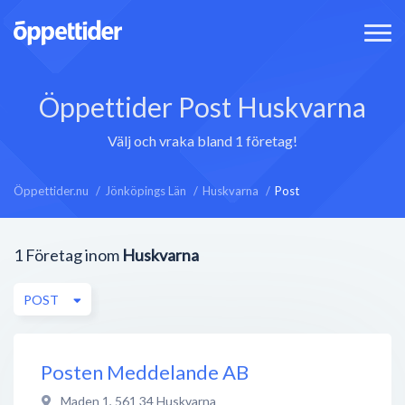
Öppettider Post Huskvarna
Välj och vraka bland 1 företag!
Öppettider.nu
Jönköpings Län
Huskvarna
Post
1
Företag inom
Huskvarna
POST
Posten Meddelande AB
Maden 1
,
561 34
Huskvarna