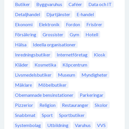
Butiker
Byggvaruhus
Caféer
Data och IT
Detaljhandel
Djurtjänster
E-handel
Ekonomi
Elektronik
Fordon
Frisörer
Försäkring
Grossister
Gym
Hotell
Hälsa
Ideella organisationer
Inredningsbutiker
Internetföretag
Kiosk
Kläder
Kosmetika
Köpcentrum
Livsmedelsbutiker
Museum
Myndigheter
Mäklare
Möbelbutiker
Obemannade bensinstationer
Parkeringar
Pizzerior
Religion
Restauranger
Skolor
Snabbmat
Sport
Sportbutiker
Systembolag
Utbildning
Varuhus
VVS