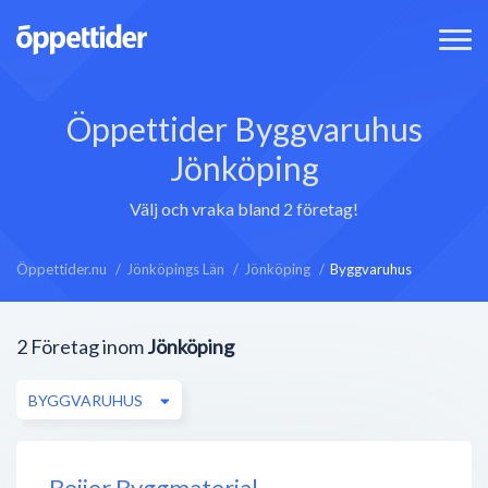
Öppettider Byggvaruhus
Jönköping
Välj och vraka bland 2 företag!
Öppettider.nu
Jönköpings Län
Jönköping
Byggvaruhus
2
Företag inom
Jönköping
BYGGVARUHUS
Beijer Byggmaterial