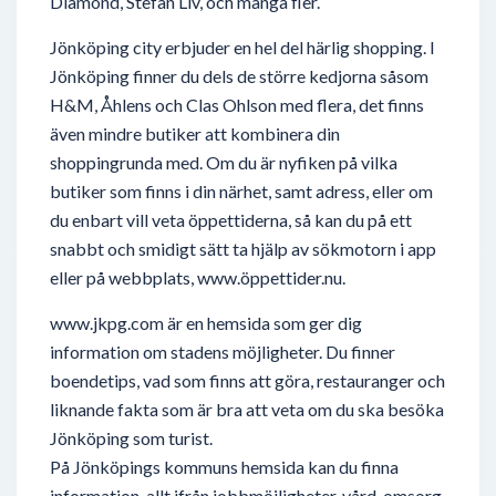
Diamond, Stefan Liv, och många fler.
Jönköping city erbjuder en hel del härlig shopping. I
Jönköping finner du dels de större kedjorna såsom
H&M, Åhlens och Clas Ohlson med flera, det finns
även mindre butiker att kombinera din
shoppingrunda med. Om du är nyfiken på vilka
butiker som finns i din närhet, samt adress, eller om
du enbart vill veta öppettiderna, så kan du på ett
snabbt och smidigt sätt ta hjälp av sökmotorn i app
eller på webbplats, www.öppettider.nu.
www.jkpg.com är en hemsida som ger dig
information om stadens möjligheter. Du finner
boendetips, vad som finns att göra, restauranger och
liknande fakta som är bra att veta om du ska besöka
Jönköping som turist.
På Jönköpings kommuns hemsida kan du finna
information, allt ifrån jobbmöjligheter, vård, omsorg