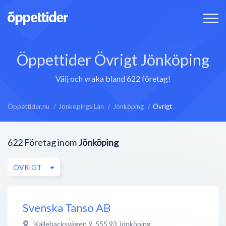
Öppettider Övrigt Jönköping
Välj och vraka bland 622 företag!
Öppettider.nu
Jönköpings Län
Jönköping
Övrigt
622
Företag inom
Jönköping
ÖVRIGT
Svenska Tanso AB
Källebacksvägen 9
,
555 93
Jönköping