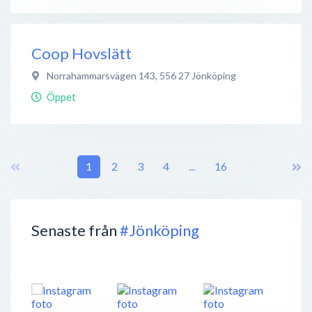
Coop Hovslätt
Norrahammarsvägen 143
,
556 27
Jönköping
Öppet
1
2
3
4
...
16
Senaste från
#Jönköping