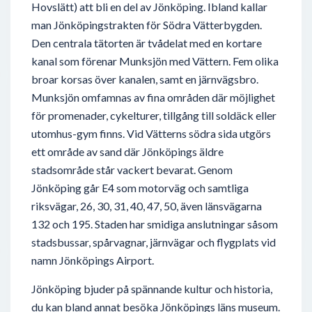
Hovslätt) att bli en del av Jönköping. Ibland kallar
man Jönköpingstrakten för Södra Vätterbygden.
Den centrala tätorten är tvådelat med en kortare
kanal som förenar Munksjön med Vättern. Fem olika
broar korsas över kanalen, samt en järnvägsbro.
Munksjön omfamnas av fina områden där möjlighet
för promenader, cykelturer, tillgång till soldäck eller
utomhus-gym finns. Vid Vätterns södra sida utgörs
ett område av sand där Jönköpings äldre
stadsområde står vackert bevarat. Genom
Jönköping går E4 som motorväg och samtliga
riksvägar, 26, 30, 31, 40, 47, 50, även länsvägarna
132 och 195. Staden har smidiga anslutningar såsom
stadsbussar, spårvagnar, järnvägar och flygplats vid
namn Jönköpings Airport.
Jönköping bjuder på spännande kultur och historia,
du kan bland annat besöka Jönköpings läns museum.