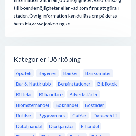
till boendemöjligheter eller vad som finns att göra i
staden. Övrig information kan du läsa om på deras
hemsida,www.jonkoping.se.
Kategorier i Jönköping
Apotek
Bagerier
Banker
Bankomater
Bar & Nattklubb
Bensinstationer
Bibliotek
Bildelar
Bilhandlare
Bilverkstäder
Blomsterhandel
Bokhandel
Bostäder
Butiker
Byggvaruhus
Caféer
Data och IT
Detaljhandel
Djurtjänster
E-handel