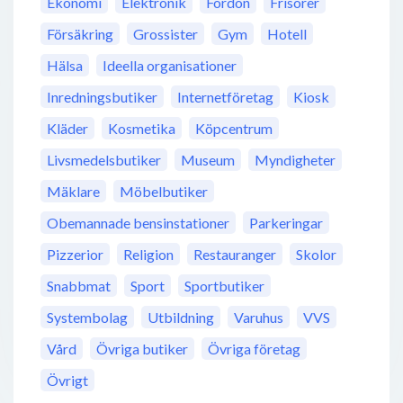
Ekonomi
Elektronik
Fordon
Frisörer
Försäkring
Grossister
Gym
Hotell
Hälsa
Ideella organisationer
Inredningsbutiker
Internetföretag
Kiosk
Kläder
Kosmetika
Köpcentrum
Livsmedelsbutiker
Museum
Myndigheter
Mäklare
Möbelbutiker
Obemannade bensinstationer
Parkeringar
Pizzerior
Religion
Restauranger
Skolor
Snabbmat
Sport
Sportbutiker
Systembolag
Utbildning
Varuhus
VVS
Vård
Övriga butiker
Övriga företag
Övrigt