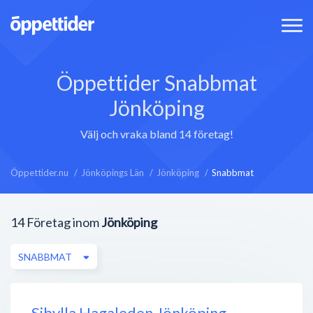
Öppettider Snabbmat
Jönköping
Välj och vraka bland 14 företag!
Öppettider.nu
Jönköpings Län
Jönköping
Snabbmat
14
Företag inom
Jönköping
SNABBMAT
Sibylla Hagaleden Jönköping