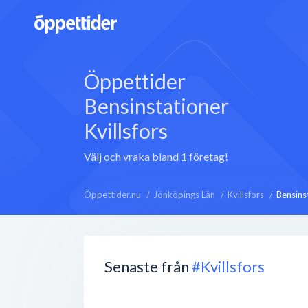
Öppettider
Bensinstationer
Kvillsfors
Välj och vraka bland 1 företag!
Öppettider.nu
Jönköpings Län
Kvillsfors
Bensins
Senaste från
#Kvillsfors