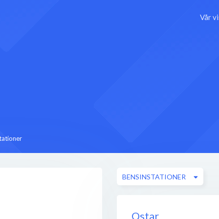
Vår v
tationer
BENSINSTATIONER
Qstar