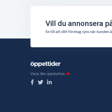
Vill du annonsera p
Se till att ditt företag syns när kunde
Varje like uppskattas.
❤️