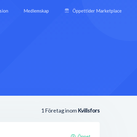
ision
Medlemskap
Öppettider Marketplace
1
Företag inom
Kvillsfors
Öppet