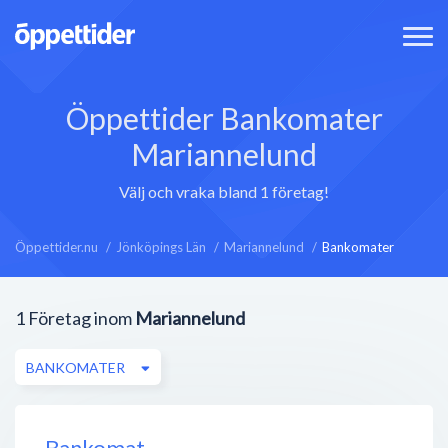
Öppettider Bankomater
Mariannelund
Välj och vraka bland 1 företag!
Öppettider.nu
Jönköpings Län
Mariannelund
Bankomater
1
Företag inom
Mariannelund
BANKOMATER
Bankomat