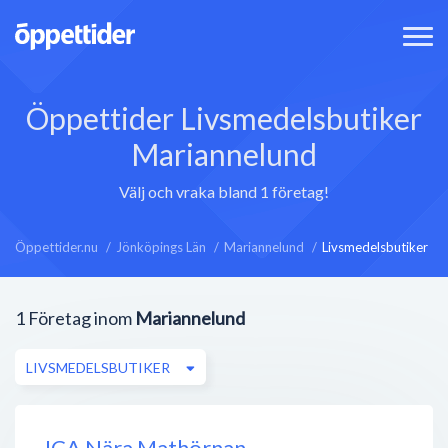
Öppettider Livsmedelsbutiker
Mariannelund
Välj och vraka bland 1 företag!
Öppettider.nu
Jönköpings Län
Mariannelund
Livsmedelsbutiker
1
Företag inom
Mariannelund
LIVSMEDELSBUTIKER
ICA Nära Mathörnan