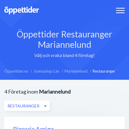
Öppettider Restauranger
Mariannelund
Välj och vraka bland 4 företag!
Öppettider.nu
Jönköpings Län
Mariannelund
Restauranger
4
Företag inom
Mariannelund
RESTAURANGER
Pizzeria Amigo