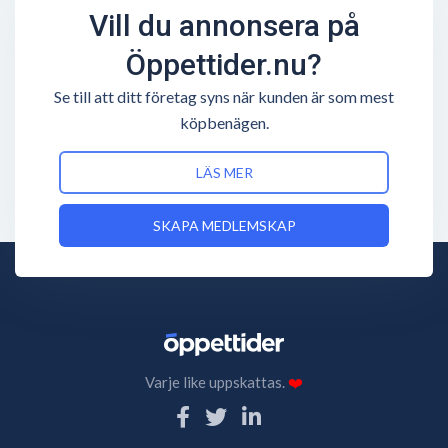
Vill du annonsera på
Öppettider.nu?
Se till att ditt företag syns när kunden är som mest
köpbenägen.
LÄS MER
SKAPA MEDLEMSKAP
Varje like uppskattas.
❤️