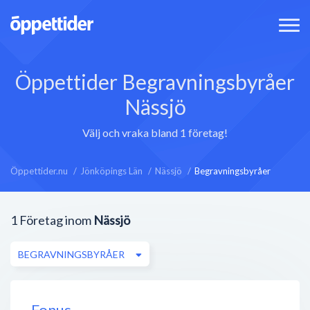
Öppettider Begravningsbyråer
Nässjö
Välj och vraka bland 1 företag!
Öppettider.nu
Jönköpings Län
Nässjö
Begravningsbyråer
1
Företag inom
Nässjö
BEGRAVNINGSBYRÅER
Fonus