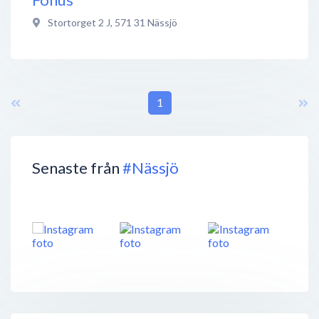
Stortorget 2 J
,
571 31
Nässjö
1
Senaste från
#Nässjö