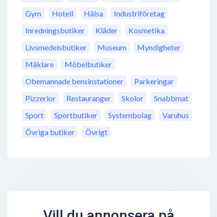
Gym
Hotell
Hälsa
Industriföretag
Inredningsbutiker
Kläder
Kosmetika
Livsmedelsbutiker
Museum
Myndigheter
Mäklare
Möbelbutiker
Obemannade bensinstationer
Parkeringar
Pizzerior
Restauranger
Skolor
Snabbmat
Sport
Sportbutiker
Systembolag
Varuhus
Övriga butiker
Övrigt
Vill du annonsera på