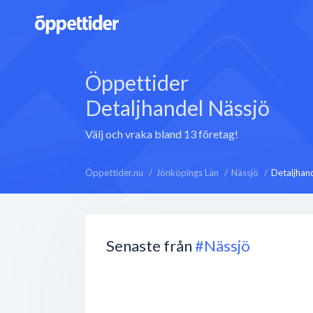
Öppettider
Detaljhandel Nässjö
Välj och vraka bland 13 företag!
Öppettider.nu
Jönköpings Län
Nässjö
Detaljhan
Senaste från
#Nässjö