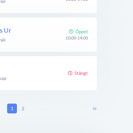
sjö
s Ur
Öppet
10:00-14:00
sjö
Stängt
ssjö
1
2