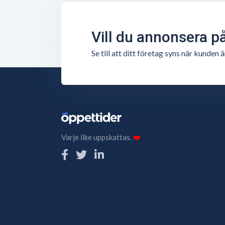
Vill du annonsera p
Se till att ditt företag syns när kunde
Varje like uppskattas.
❤️