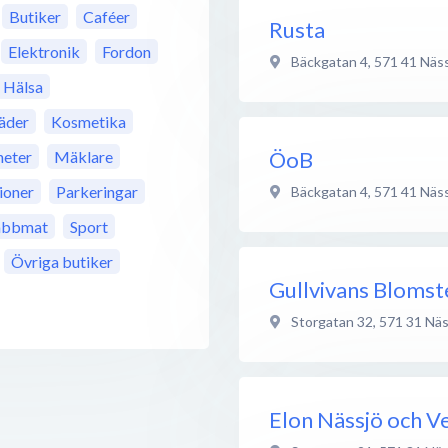
Butiker
Caféer
Rusta
Elektronik
Fordon
Bäckgatan 4
,
571 41
Näss
Hälsa
äder
Kosmetika
ÖoB
eter
Mäklare
ioner
Parkeringar
Bäckgatan 4
,
571 41
Näss
abbmat
Sport
Övriga butiker
Gullvivans Blomst
Storgatan 32
,
571 31
Näs
Elon Nässjö och V