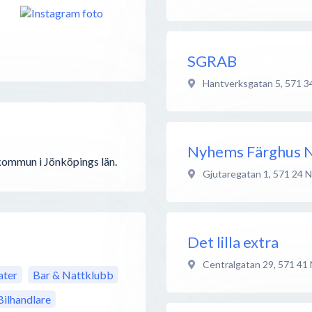
SGRAB
Hantverksgatan 5
,
571 3
Nyhems Färghus N
 kommun i Jönköpings län.
Gjutaregatan 1
,
571 24
N
Det lilla extra
Centralgatan 29
,
571 41
ter
Bar & Nattklubb
Bilhandlare