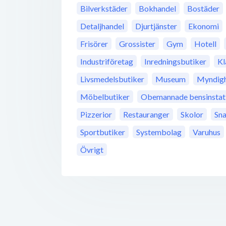
Bilverkstäder
Bokhandel
Bostäder
Detaljhandel
Djurtjänster
Ekonomi
Frisörer
Grossister
Gym
Hotell
Industriföretag
Inredningsbutiker
Kl
Livsmedelsbutiker
Museum
Myndigh
Möbelbutiker
Obemannade bensinstat
Pizzerior
Restauranger
Skolor
Sn
Sportbutiker
Systembolag
Varuhus
Övrigt