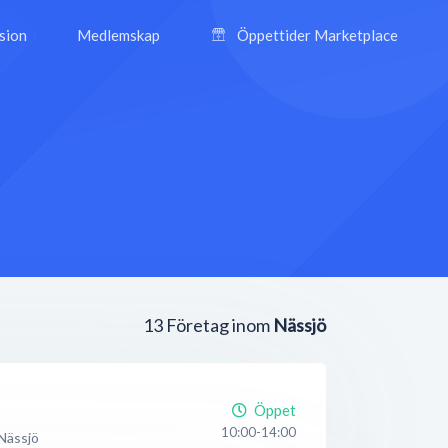
ision
Medlemskap
Öppettider Marketplace
13
Företag inom
Nässjö
Öppet
10:00-14:00
Nässjö