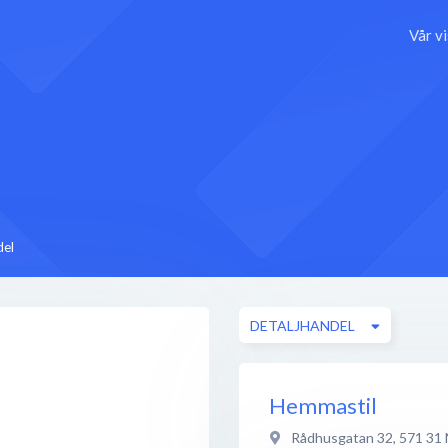
Vår v
del
DETALJHANDEL
Hemmastil
Rådhusgatan 32
,
571 31