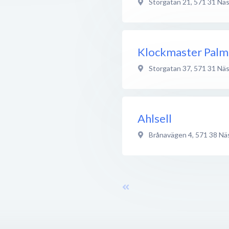
Storgatan 21
,
571 31
Näs
Klockmaster Palm
Storgatan 37
,
571 31
Näs
Ahlsell
Brånavägen 4
,
571 38
Nä