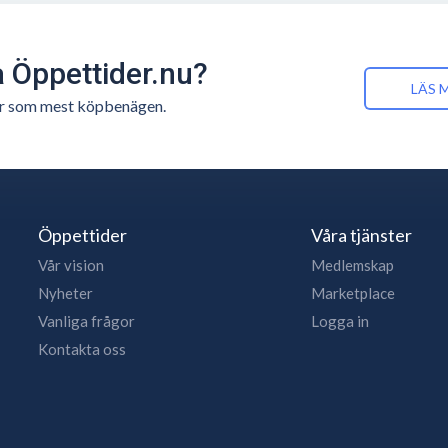
å Öppettider.nu?
LÄS 
n är som mest köpbenägen.
Öppettider
Våra tjänster
Vår vision
Medlemskap
Nyheter
Marketplace
Vanliga frågor
Logga in
Kontakta oss