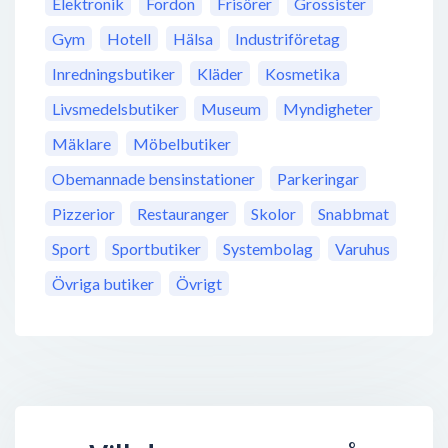
Elektronik
Fordon
Frisörer
Grossister
Gym
Hotell
Hälsa
Industriföretag
Inredningsbutiker
Kläder
Kosmetika
Livsmedelsbutiker
Museum
Myndigheter
Mäklare
Möbelbutiker
Obemannade bensinstationer
Parkeringar
Pizzerior
Restauranger
Skolor
Snabbmat
Sport
Sportbutiker
Systembolag
Varuhus
Övriga butiker
Övrigt