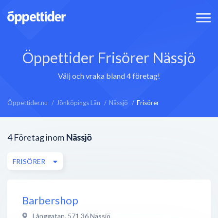
Öppettider Frisörer Nässjö
Välj och vraka bland 4 företag!
Öppettider.nu
Jönköpings Län
Nässjö
Frisörer
4
Företag inom
Nässjö
FRISÖRER
Barbershop
Långgatan
,
571 36
Nässjö