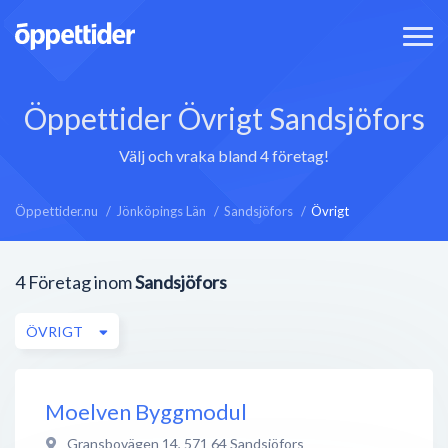
Öppettider Övrigt Sandsjöfors
Välj och vraka bland 4 företag!
Öppettider.nu
Jönköpings Län
Sandsjöfors
Övrigt
4
Företag inom
Sandsjöfors
ÖVRIGT
Moelven Byggmodul
Gransbovägen 14
,
571 64
Sandsjöfors