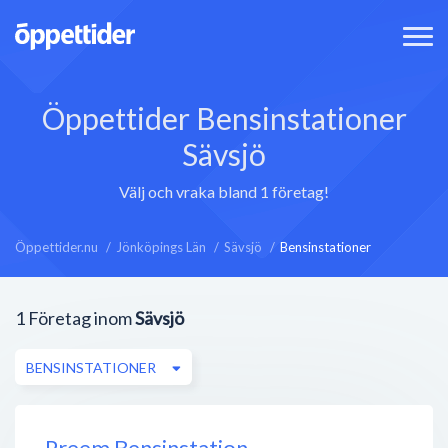
Öppettider Bensinstationer
Sävsjö
Välj och vraka bland 1 företag!
Öppettider.nu
Jönköpings Län
Sävsjö
Bensinstationer
1
Företag inom
Sävsjö
BENSINSTATIONER
Preem Bensinstation