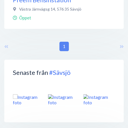
Västra Järnvägsg 14
,
576 35
Sävsjö
Öppet
1
Senaste från
#Sävsjö