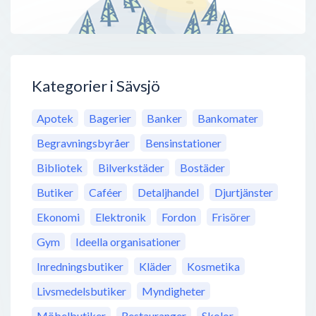
Kategorier i Sävsjö
Apotek
Bagerier
Banker
Bankomater
Begravningsbyråer
Bensinstationer
Bibliotek
Bilverkstäder
Bostäder
Butiker
Caféer
Detaljhandel
Djurtjänster
Ekonomi
Elektronik
Fordon
Frisörer
Gym
Ideella organisationer
Inredningsbutiker
Kläder
Kosmetika
Livsmedelsbutiker
Myndigheter
Möbelbutiker
Restauranger
Skolor