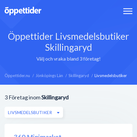
Öppettider Livsmedelsbutiker
Skillingaryd
Välj och vraka bland 3 företag!
Öppettider.nu
Jönköpings Län
Skillingaryd
Livsmedelsbutiker
3
Företag inom
Skillingaryd
LIVSMEDELSBUTIKER
360 Minimarket