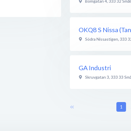
Bomgatan 4
,
333 32
Smål
OKQ8 S Nissa (Tan
Södra Nissastigen
,
333 3
GA Industri
Skruvgatan 3
,
333 33
Små
1