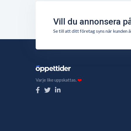
Vill du annonsera p
Se till att ditt företag syns när kunde
Varje like uppskattas.
❤️