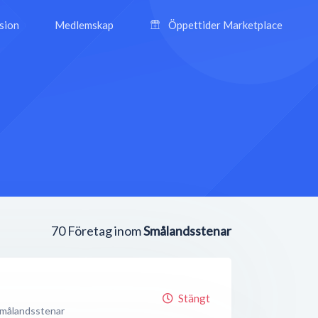
ision
Medlemskap
Öppettider Marketplace
70
Företag inom
Smålandsstenar
Stängt
målandsstenar