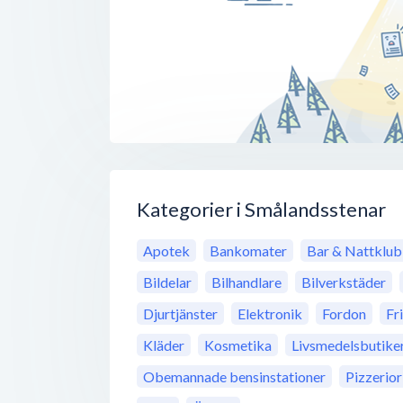
Kategorier i Smålandsstenar
Apotek
Bankomater
Bar & Nattklu
Bildelar
Bilhandlare
Bilverkstäder
Djurtjänster
Elektronik
Fordon
Fr
Kläder
Kosmetika
Livsmedelsbutike
Obemannade bensinstationer
Pizzerior