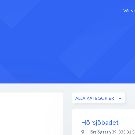
Vår v
ALLA KATEGORIER
r
Hörsjöbadet
Hörsjögatan 39
,
333 31
S