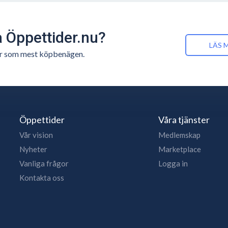
å Öppettider.nu?
LÄS 
n är som mest köpbenägen.
Öppettider
Våra tjänster
Vår vision
Medlemskap
Nyheter
Marketplace
Vanliga frågor
Logga in
Kontakta oss