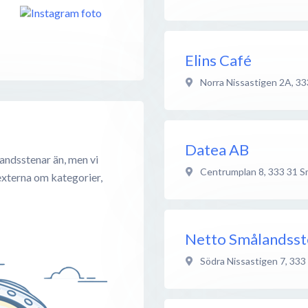
Elins Café
Norra Nissastigen 2A
,
33
Datea AB
andsstenar än, men vi
Centrumplan 8
,
333 31
S
externa om kategorier,
Netto Smålandsst
Södra Nissastigen 7
,
333