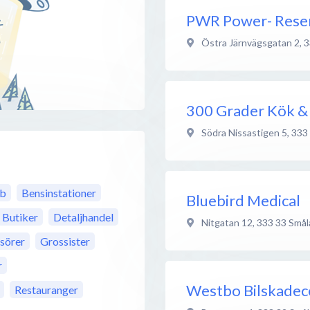
PWR Power- Rese
Östra Järnvägsgatan 2
,
3
300 Grader Kök &
Södra Nissastigen 5
,
333
bb
Bensinstationer
Bluebird Medical
Butiker
Detaljhandel
Nitgatan 12
,
333 33
Smål
isörer
Grossister
r
Westbo Bilskadec
Restauranger