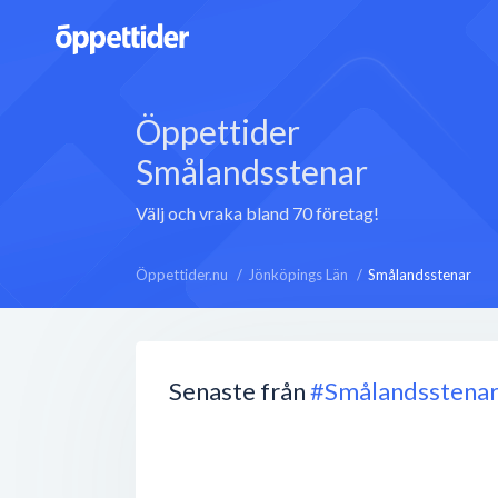
Öppettider
Smålandsstenar
Välj och vraka bland 70 företag!
Öppettider.nu
Jönköpings Län
Smålandsstenar
Senaste från
#Smålandsstena