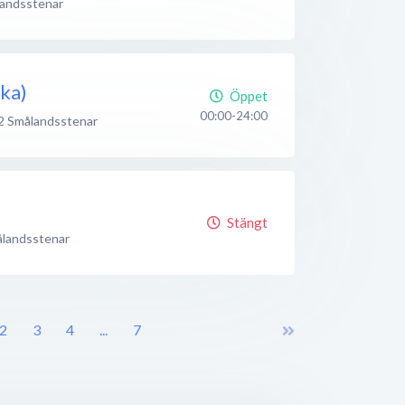
andsstenar
ka)
Öppet
00:00-24:00
2
Smålandsstenar
Stängt
landsstenar
2
3
4
...
7