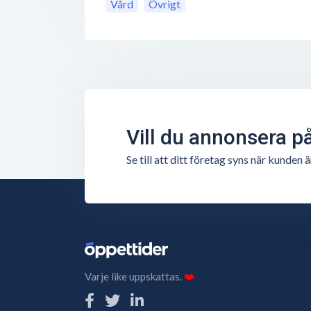
Vård
Övrigt
Vill du annonsera p
Se till att ditt företag syns när kunde
Varje like uppskattas.
❤️