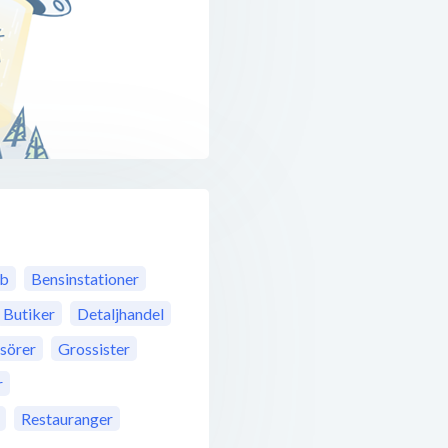
bb
Bensinstationer
Butiker
Detaljhandel
isörer
Grossister
r
Restauranger