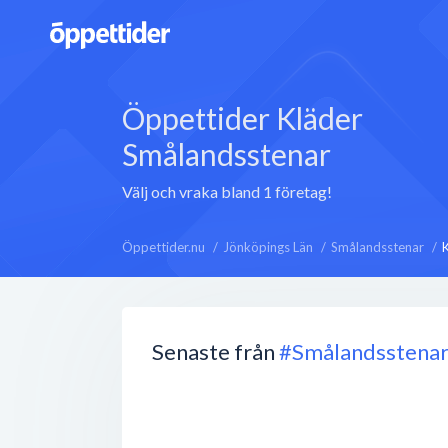
Öppettider Kläder
Smålandsstenar
Välj och vraka bland 1 företag!
Öppettider.nu
Jönköpings Län
Smålandsstenar
Senaste från
#Smålandsstena