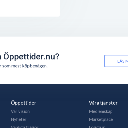
å Öppettider.nu?
LÄS 
n är som mest köpbenägen.
Öppettider
Våra tjänster
Vår vision
Medlemskap
Nyheter
Marketplace
Vanliga frågor
Logga in