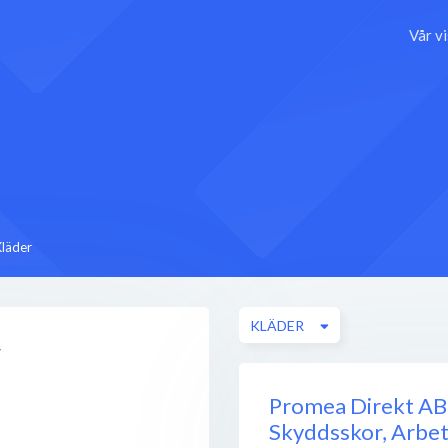
Vår v
Kläder
KLÄDER
r
Promea Direkt AB 
Skyddsskor, Arbet