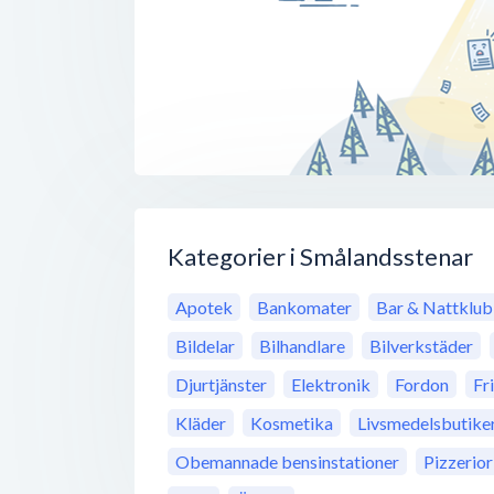
Kategorier i Smålandsstenar
Apotek
Bankomater
Bar & Nattklu
Bildelar
Bilhandlare
Bilverkstäder
Djurtjänster
Elektronik
Fordon
Fr
Kläder
Kosmetika
Livsmedelsbutike
Obemannade bensinstationer
Pizzerior