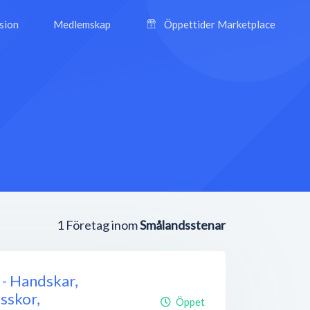
ision
Medlemskap
Öppettider Marketplace
1
Företag inom
Smålandsstenar
- Handskar,
sskor,
Öppet