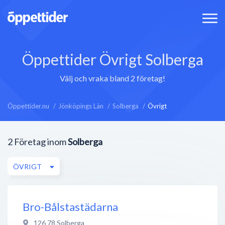
Öppettider Övrigt Solberga
Välj och vraka bland 2 företag!
Öppettider.nu
Jönköpings Län
Solberga
Övrigt
2
Företag inom
Solberga
ÖVRIGT
Bro-Bålstastädarna
126 78
Solberga