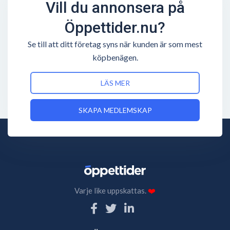
Vill du annonsera på
Öppettider.nu?
Se till att ditt företag syns när kunden är som mest
köpbenägen.
LÄS MER
SKAPA MEDLEMSKAP
Varje like uppskattas.
❤️