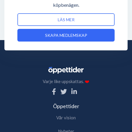
köpbenägen.
LÄS MER
SKAPA MEDLEMSKAP
Varje like uppskattas.
❤️
Öppettider
Vår vision
Nyheter