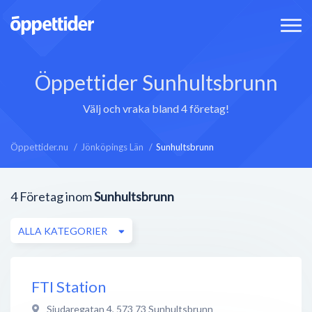
Öppettider Sunhultsbrunn
Välj och vraka bland 4 företag!
Öppettider.nu
Jönköpings Län
Sunhultsbrunn
4
Företag inom
Sunhultsbrunn
ALLA KATEGORIER
FTI Station
Sjudaregatan 4
,
573 73
Sunhultsbrunn