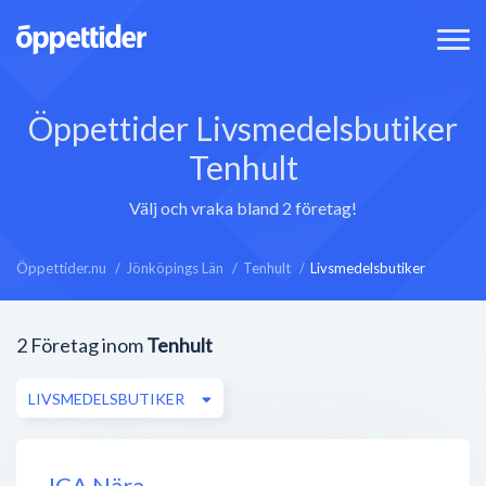
Öppettider Livsmedelsbutiker
Tenhult
Välj och vraka bland 2 företag!
Öppettider.nu
Jönköpings Län
Tenhult
Livsmedelsbutiker
2
Företag inom
Tenhult
LIVSMEDELSBUTIKER
ICA Nära