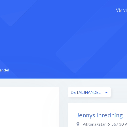
Vår v
handel
DETALJHANDEL
Jennys Inredning
Viktoriagatan 6
,
567 30
V