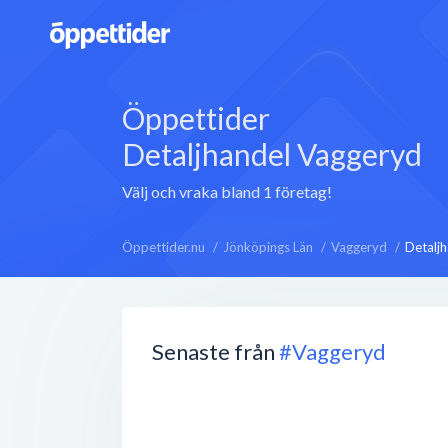
Öppettider
Detaljhandel Vaggeryd
Välj och vraka bland 1 företag!
Öppettider.nu
Jönköpings Län
Vaggeryd
Detalj
Senaste från
#Vaggeryd