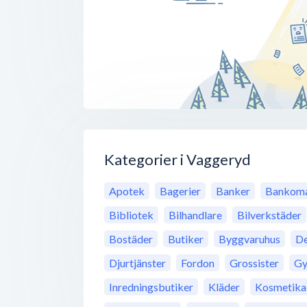
Kategorier i Vaggeryd
Apotek
Bagerier
Banker
Bankoma
Bibliotek
Bilhandlare
Bilverkstäder
Bostäder
Butiker
Byggvaruhus
De
Djurtjänster
Fordon
Grossister
G
Inredningsbutiker
Kläder
Kosmetika