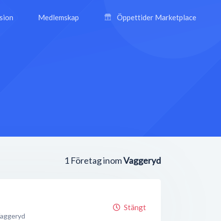
ision
Medlemskap
Öppettider Marketplace
1
Företag inom
Vaggeryd
Stängt
aggeryd