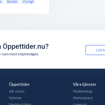
er
Skolor
Övrigt
å Öppettider.nu?
LÄS 
n är som mest köpbenägen.
Öppettider
Våra tjänster
Vår vision
Medlemskap
Nyheter
Marketplace
Vanliga frågor
Logga in