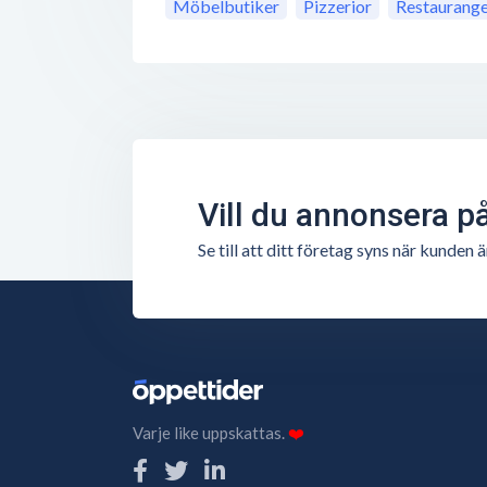
Möbelbutiker
Pizzerior
Restaurang
Vill du annonsera p
Se till att ditt företag syns när kunde
Varje like uppskattas.
❤️