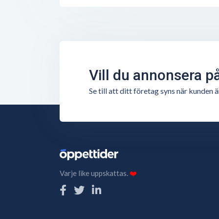
Vill du annonsera p
Se till att ditt företag syns när kunde
Varje like uppskattas.
❤️