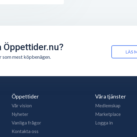
å Öppettider.nu?
LÄS 
n är som mest köpbenägen.
Öppettider
Våra tjänster
Vår vision
Medlemskap
Nyheter
Marketplace
Vanliga frågor
Logga in
Kontakta oss