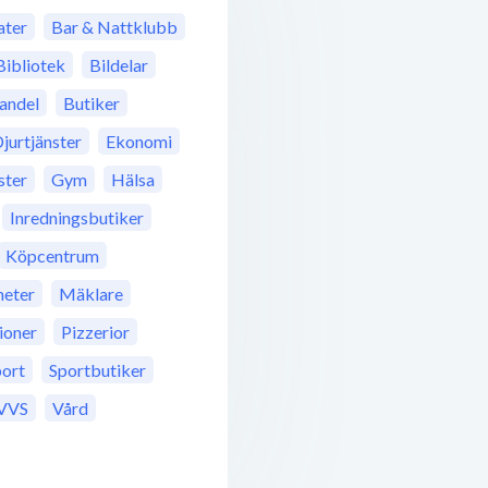
ter
Bar & Nattklubb
Bibliotek
Bildelar
andel
Butiker
jurtjänster
Ekonomi
ster
Gym
Hälsa
Inredningsbutiker
Köpcentrum
eter
Mäklare
ioner
Pizzerior
port
Sportbutiker
VVS
Vård