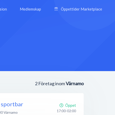
ision
Medlemskap
Öppettider Marketplace
2
Företag inom
Värnamo
 sportbar
Öppet
17:00-02:00
30
Värnamo