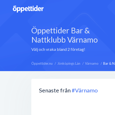
Öppettider Bar &
Nattklubb Värnamo
Välj och vraka bland 2 företag!
Öppettider.nu
Jönköpings Län
Värnamo
Bar & N
Senaste från
#Värnamo