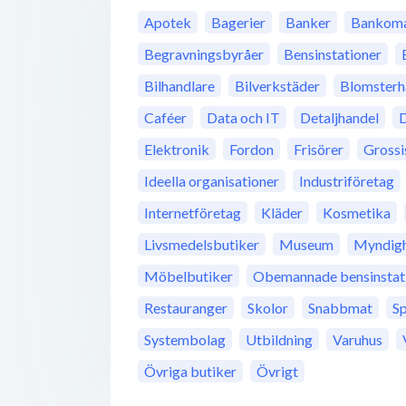
Apotek
Bagerier
Banker
Bankoma
Begravningsbyråer
Bensinstationer
Bilhandlare
Bilverkstäder
Blomsterh
Caféer
Data och IT
Detaljhandel
D
Elektronik
Fordon
Frisörer
Grossi
Ideella organisationer
Industriföretag
Internetföretag
Kläder
Kosmetika
Livsmedelsbutiker
Museum
Myndigh
Möbelbutiker
Obemannade bensinstat
Restauranger
Skolor
Snabbmat
S
Systembolag
Utbildning
Varuhus
Övriga butiker
Övrigt