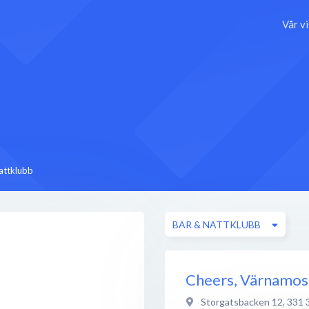
Vår v
attklubb
BAR & NATTKLUBB
Cheers, Värnamos
Storgatsbacken 12
,
331 