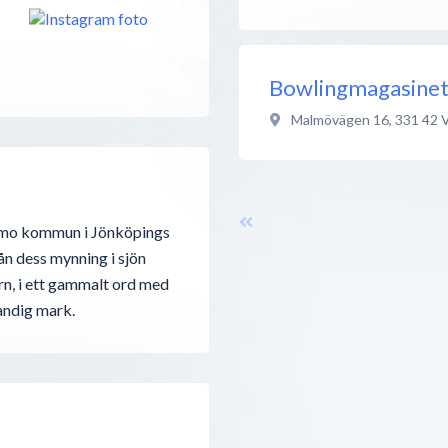
Bowlingmagasine
Malmövägen 16
,
331 42
namo kommun i Jönköpings
rån dess mynning i sjön
, i ett gammalt ord med
andig mark.