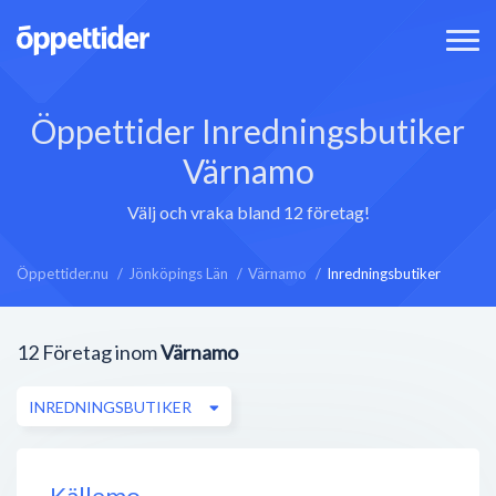
Öppettider Inredningsbutiker
Värnamo
Välj och vraka bland 12 företag!
Öppettider.nu
Jönköpings Län
Värnamo
Inredningsbutiker
12
Företag inom
Värnamo
INREDNINGSBUTIKER
Källemo