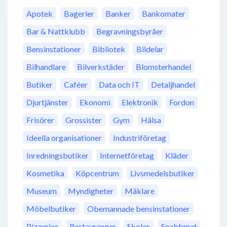
Apotek
Bagerier
Banker
Bankomater
Bar & Nattklubb
Begravningsbyråer
Bensinstationer
Bibliotek
Bildelar
Bilhandlare
Bilverkstäder
Blomsterhandel
Butiker
Caféer
Data och IT
Detaljhandel
Djurtjänster
Ekonomi
Elektronik
Fordon
Frisörer
Grossister
Gym
Hälsa
Ideella organisationer
Industriföretag
Inredningsbutiker
Internetföretag
Kläder
Kosmetika
Köpcentrum
Livsmedelsbutiker
Museum
Myndigheter
Mäklare
Möbelbutiker
Obemannade bensinstationer
Pizzerior
Restauranger
Skolor
Snabbmat