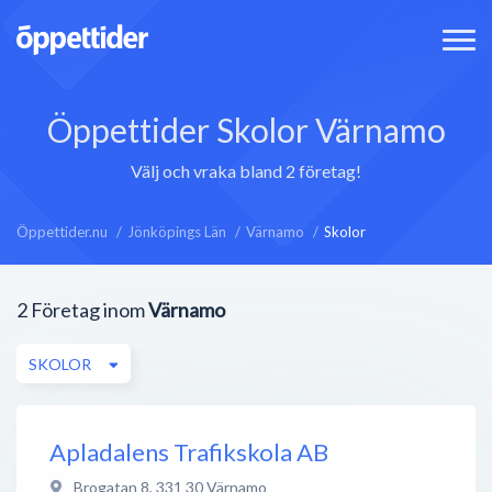
Öppettider Skolor Värnamo
Välj och vraka bland 2 företag!
Öppettider.nu
Jönköpings Län
Värnamo
Skolor
2
Företag inom
Värnamo
SKOLOR
Apladalens Trafikskola AB
Brogatan 8
,
331 30
Värnamo