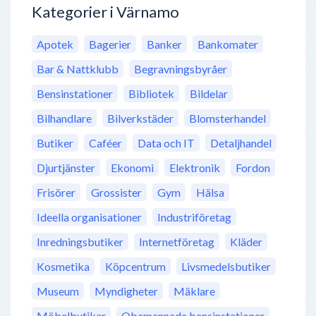
Kategorier i Värnamo
Apotek
Bagerier
Banker
Bankomater
Bar & Nattklubb
Begravningsbyråer
Bensinstationer
Bibliotek
Bildelar
Bilhandlare
Bilverkstäder
Blomsterhandel
Butiker
Caféer
Data och IT
Detaljhandel
Djurtjänster
Ekonomi
Elektronik
Fordon
Frisörer
Grossister
Gym
Hälsa
Ideella organisationer
Industriföretag
Inredningsbutiker
Internetföretag
Kläder
Kosmetika
Köpcentrum
Livsmedelsbutiker
Museum
Myndigheter
Mäklare
Möbelbutiker
Obemannade bensinstationer