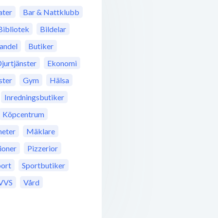
ter
Bar & Nattklubb
Bibliotek
Bildelar
andel
Butiker
jurtjänster
Ekonomi
ster
Gym
Hälsa
Inredningsbutiker
Köpcentrum
eter
Mäklare
ioner
Pizzerior
port
Sportbutiker
VVS
Vård