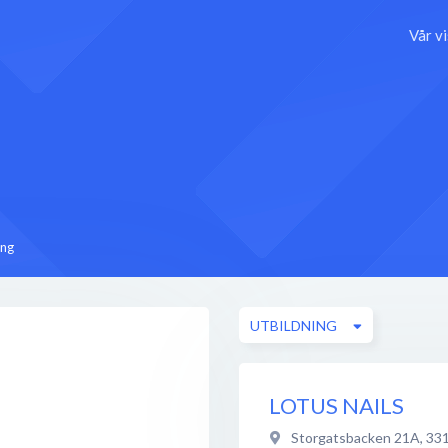
Vår v
ing
UTBILDNING
LOTUS NAILS
Storgatsbacken 21A
,
331