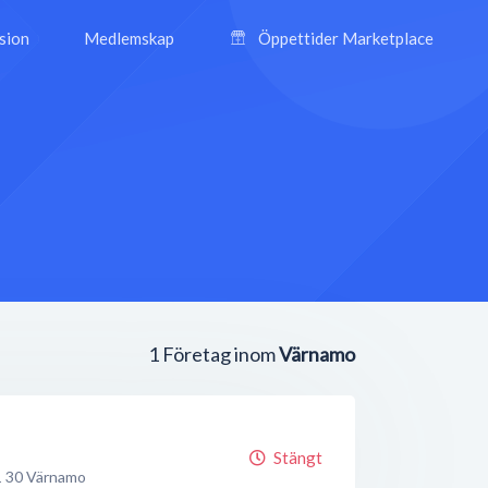
ision
Medlemskap
Öppettider Marketplace
1
Företag inom
Värnamo
Stängt
 30
Värnamo