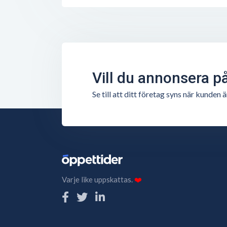
Vill du annonsera p
Se till att ditt företag syns när kunde
Varje like uppskattas.
❤️