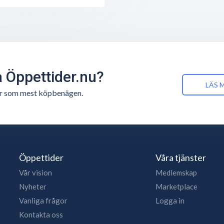
å Öppettider.nu?
LÄS 
n är som mest köpbenägen.
Öppettider
Våra tjänster
Vår vision
Medlemskap
Nyheter
Marketplace
Vanliga frågor
Logga in
Kontakta oss