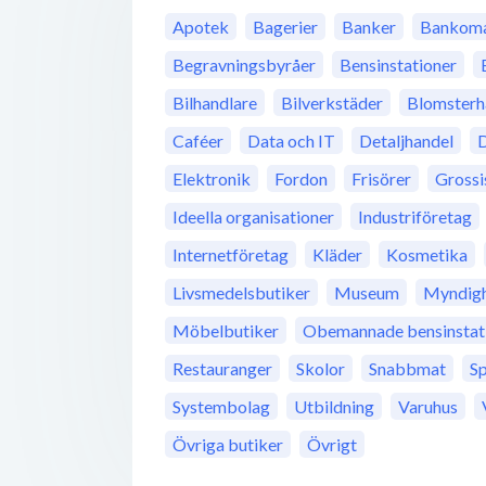
Apotek
Bagerier
Banker
Bankoma
Begravningsbyråer
Bensinstationer
Bilhandlare
Bilverkstäder
Blomsterh
Caféer
Data och IT
Detaljhandel
D
Elektronik
Fordon
Frisörer
Grossi
Ideella organisationer
Industriföretag
Internetföretag
Kläder
Kosmetika
Livsmedelsbutiker
Museum
Myndigh
Möbelbutiker
Obemannade bensinstat
Restauranger
Skolor
Snabbmat
S
Systembolag
Utbildning
Varuhus
Övriga butiker
Övrigt