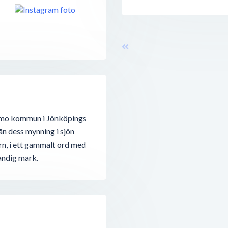
namo kommun i Jönköpings
rån dess mynning i sjön
, i ett gammalt ord med
andig mark.