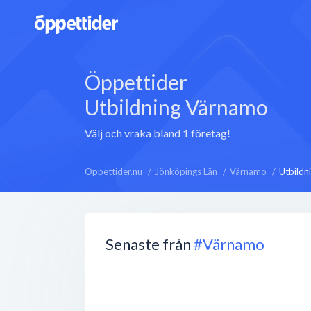
Öppettider
Utbildning Värnamo
Välj och vraka bland 1 företag!
Öppettider.nu
Jönköpings Län
Värnamo
Utbildn
Senaste från
#Värnamo