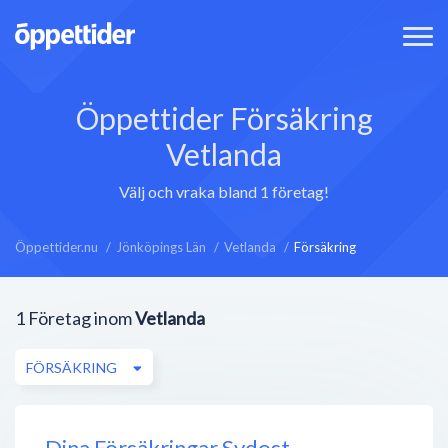
Öppettider Försäkring
Vetlanda
Välj och vraka bland 1 företag!
Öppettider.nu
Jönköpings Län
Vetlanda
Försäkring
1
Företag inom
Vetlanda
FÖRSÄKRING
Dina Försäkringar Sydost