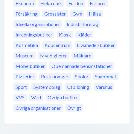
Ekonomi
Elektronik
Fordon
Frisörer
Försäkring
Grossister
Gym
Hälsa
Ideella organisationer
Industriföretag
Inredningsbutiker
Kiosk
Kläder
Kosmetika
Köpcentrum
Livsmedelsbutiker
Museum
Myndigheter
Mäklare
Möbelbutiker
Obemannade bensinstationer
Pizzerior
Restauranger
Skolor
Snabbmat
Sport
Systembolag
Utbildning
Varuhus
VVS
Vård
Övriga butiker
Övriga organisationer
Övrigt