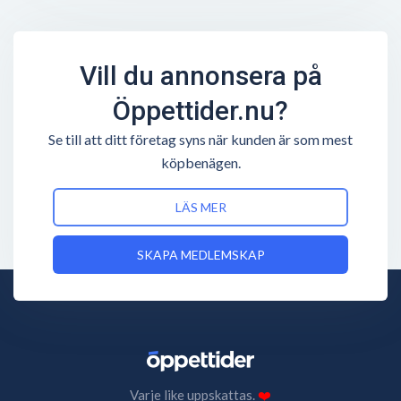
Vill du annonsera på
Öppettider.nu?
Se till att ditt företag syns när kunden är som mest
köpbenägen.
LÄS MER
SKAPA MEDLEMSKAP
Varje like uppskattas.
❤️