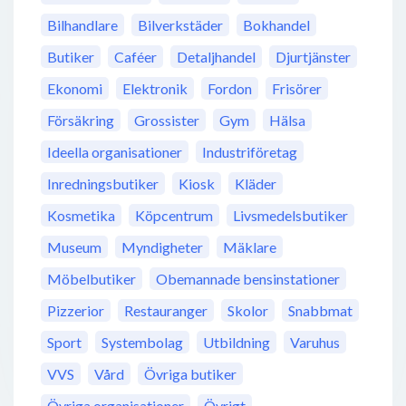
Bilhandlare
Bilverkstäder
Bokhandel
Butiker
Caféer
Detaljhandel
Djurtjänster
Ekonomi
Elektronik
Fordon
Frisörer
Försäkring
Grossister
Gym
Hälsa
Ideella organisationer
Industriföretag
Inredningsbutiker
Kiosk
Kläder
Kosmetika
Köpcentrum
Livsmedelsbutiker
Museum
Myndigheter
Mäklare
Möbelbutiker
Obemannade bensinstationer
Pizzerior
Restauranger
Skolor
Snabbmat
Sport
Systembolag
Utbildning
Varuhus
VVS
Vård
Övriga butiker
Övriga organisationer
Övrigt