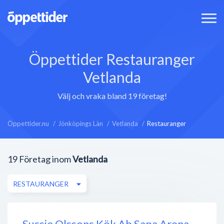
Öppettider Restauranger
Vetlanda
Välj och vraka bland 19 företag!
Öppettider.nu
Jönköpings Län
Vetlanda
Restauranger
19
Företag inom
Vetlanda
RESTAURANGER
Sussie Olssons Kök Ab Sapa Arena