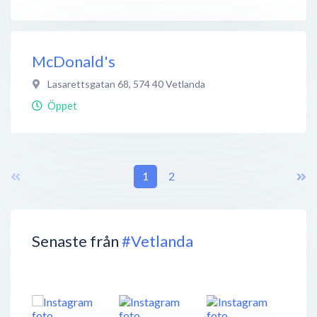
McDonald's
Lasarettsgatan 68
,
574 40
Vetlanda
Öppet
1
2
Senaste från
#Vetlanda