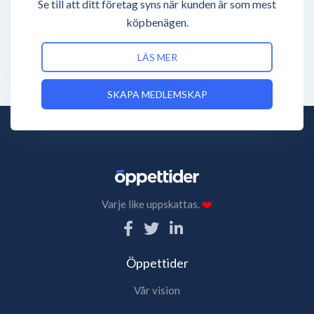
Se till att ditt företag syns när kunden är som mest
köpbenägen.
LÄS MER
SKAPA MEDLEMSKAP
Varje like uppskattas.
❤️
Öppettider
Vår vision