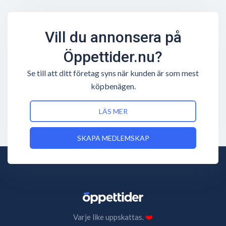
Vill du annonsera på
Öppettider.nu?
Se till att ditt företag syns när kunden är som mest
köpbenägen.
LÄS MER
SKAPA MEDLEMSKAP
Varje like uppskattas.
❤️