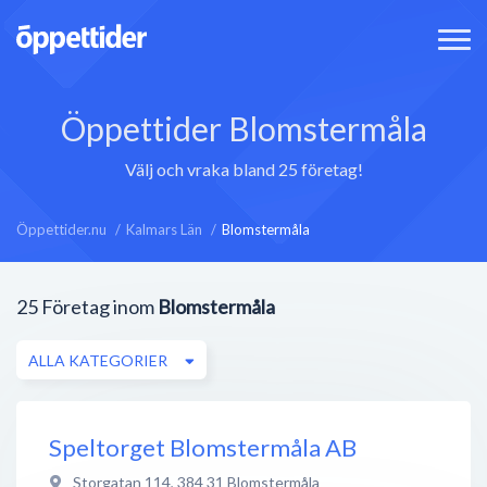
Öppettider Blomstermåla
Välj och vraka bland 25 företag!
Öppettider.nu
Kalmars Län
Blomstermåla
25
Företag inom
Blomstermåla
ALLA KATEGORIER
Speltorget Blomstermåla AB
Storgatan 114
,
384 31
Blomstermåla