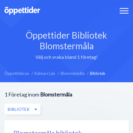
Öppettider Bibliotek
Blomstermåla
Välj och vraka bland 1 företag!
Öppettider.nu
Kalmars Län
Blomstermåla
Bibliotek
1
Företag inom
Blomstermåla
BIBLIOTEK
Blomstermåla bibliotek