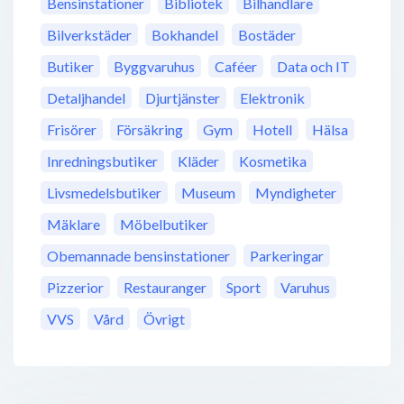
Bensinstationer
Bibliotek
Bilhandlare
Bilverkstäder
Bokhandel
Bostäder
Butiker
Byggvaruhus
Caféer
Data och IT
Detaljhandel
Djurtjänster
Elektronik
Frisörer
Försäkring
Gym
Hotell
Hälsa
Inredningsbutiker
Kläder
Kosmetika
Livsmedelsbutiker
Museum
Myndigheter
Mäklare
Möbelbutiker
Obemannade bensinstationer
Parkeringar
Pizzerior
Restauranger
Sport
Varuhus
VVS
Vård
Övrigt