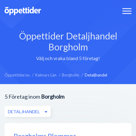
Öppettider Detaljhandel
Borgholm
Välj och vraka bland 5 företag!
Öppettider.nu
Kalmars Län
Borgholm
Detaljhandel
5
Företag inom
Borgholm
DETALJHANDEL
Borgholms Blommor