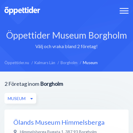
Öppettider Museum Borgholm
Välj och vraka bland 2 företag!
Öppettider.nu
Kalmars Län
Borgholm
Museum
2
Företag inom
Borgholm
MUSEUM
Ölands Museum Himmelsberga
Himmelsberga Bygata 1
,
387 93
Borgholm