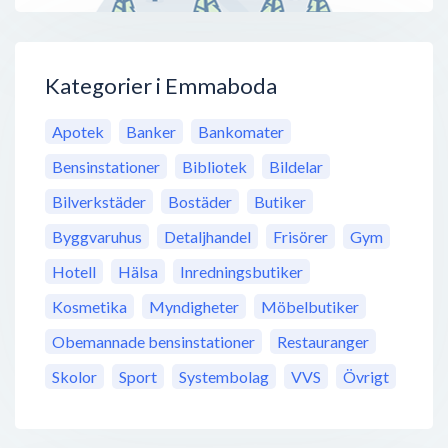
Kategorier i Emmaboda
Apotek
Banker
Bankomater
Bensinstationer
Bibliotek
Bildelar
Bilverkstäder
Bostäder
Butiker
Byggvaruhus
Detaljhandel
Frisörer
Gym
Hotell
Hälsa
Inredningsbutiker
Kosmetika
Myndigheter
Möbelbutiker
Obemannade bensinstationer
Restauranger
Skolor
Sport
Systembolag
VVS
Övrigt