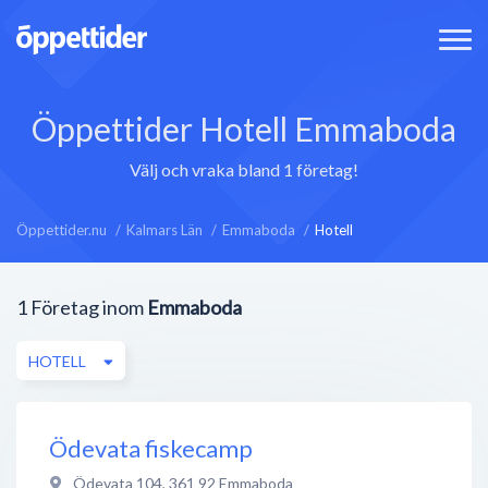
Öppettider Hotell Emmaboda
Välj och vraka bland 1 företag!
Öppettider.nu
Kalmars Län
Emmaboda
Hotell
1
Företag inom
Emmaboda
HOTELL
Ödevata fiskecamp
Ödevata 104
,
361 92
Emmaboda