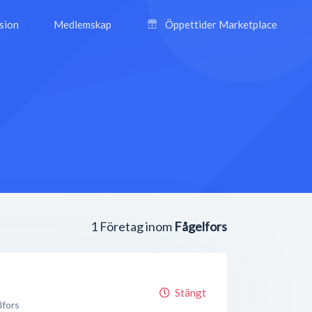
ision
Medlemskap
Öppettider Marketplace
1
Företag inom
Fågelfors
Stängt
lfors