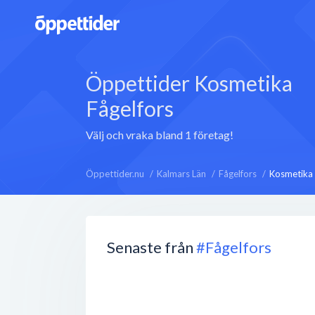
Öppettider Kosmetika
Fågelfors
Välj och vraka bland 1 företag!
Öppettider.nu
Kalmars Län
Fågelfors
Kosmetika
Senaste från
#Fågelfors