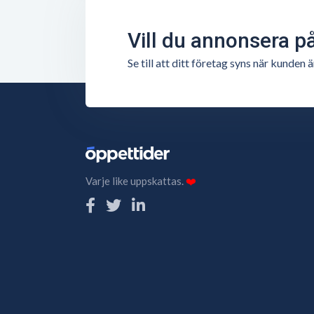
Vill du annonsera p
Se till att ditt företag syns när kunde
Varje like uppskattas.
❤️