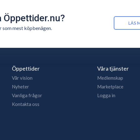
å Öppettider.nu?
LÄS 
n är som mest köpbenägen.
Öppettider
Våra tjänster
Vår vision
Medlemskap
Nyheter
Marketplace
Vanliga frågor
Logga in
Kontakta oss