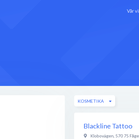
Vår v
KOSMETIKA
Blackline Tattoo
Klobovägen
,
570 75
Fåge